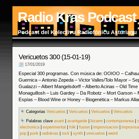
Radio Kras Podcast
Podcast del Kolectivu Radiofónicu Asturianu
Vericuetos 300 (15-01-19)
17/01/2019
Especial 300 programas. Con música de: OOIOO – Calhau 
Guernica – Antonio Zepeda – Victor Valles/Tolo Mayor – Se
Gualazzi – Albert Mangelsdorff – Alberto Acinas – Old Time 
Monaguillosh – Luis Gardey – Da Robotz – Mort Garson – M
Espías – Blood Wine or Honey – Biogenética – Markus Alla
Categorias
Vericuetos
|
Vericuetos
|
Vericuetos
|
Vericuetos
Palabras clave
avant
|
avantgarde
|
bizarre
|
contemporanea
|
electronica
|
experimental
|
folk
|
fusion
|
improvisacion
|
improvisa
pop
|
punk
|
radiokras
|
rock
|
synth
|
vericuetos
|
weird