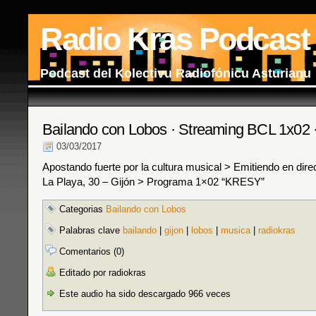
Radio Kras Podcast
Podcast del Kolectivu Radiofónicu Asturianu
Bailando con Lobos · Streaming BCL 1x02 
03/03/2017
Apostando fuerte por la cultura musical > Emitiendo en dir
La Playa, 30 – Gijón > Programa 1×02 “KRESY”
Categorias
Bailando con Lobos
Palabras clave
bailando
|
gijon
|
lobos
|
musica
|
radiokras
Comentarios (0)
Editado por radiokras
Este audio ha sido descargado 966 veces