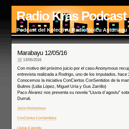
Radio Kras Podcast
Podcast del Kolectivu Radiofónicu Asturianu
Marabayu 12/05/16
13/05/2016
Con motivo del próximo juicio por el caso Anonymous recu
entrevista realizada a Rodrigo, uno de los imputados, hace 
Conocemos la iniciativa ConCiertos ConSentidos de la man
Buitres (Lidia López, Miguel Uría y Gus Zarrillo)
Paco Álvarez nos presenta su novela “Lluvia d´agostu” sobr
Durruti.
Juicio Anonymous
ConCiertos ConSentidos
Lluvia d´agostu