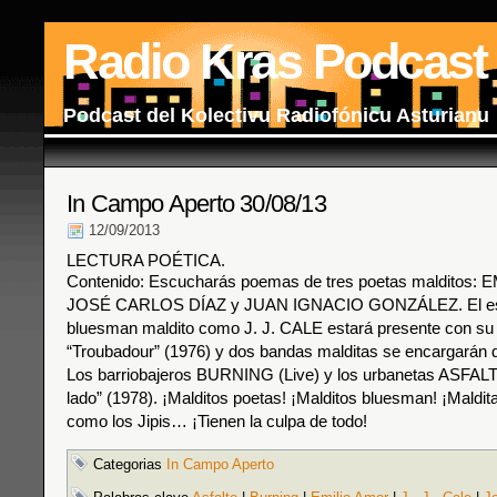
Radio Kras Podcast
Podcast del Kolectivu Radiofónicu Asturianu
In Campo Aperto 30/08/13
12/09/2013
LECTURA POÉTICA.
Contenido: Escucharás poemas de tres poetas malditos:
JOSÉ CARLOS DÍAZ y JUAN IGNACIO GONZÁLEZ. El espí
bluesman maldito como J. J. CALE estará presente con su 
“Troubadour” (1976) y dos bandas malditas se encargarán d
Los barriobajeros BURNING (Live) y los urbanetas ASFALT
lado” (1978). ¡Malditos poetas! ¡Malditos bluesman! ¡Maldi
como los Jipis… ¡Tienen la culpa de todo!
Categorias
In Campo Aperto