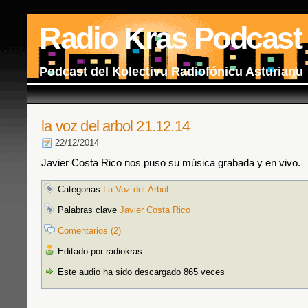
Radio Kras Podcast
Podcast del Kolectivu Radiofónicu Asturianu
la voz del arbol 21.12.14
22/12/2014
Javier Costa Rico nos puso su música grabada y en vivo.
Categorias
La Voz del Árbol
Palabras clave
Javier Costa Rico
Comentarios (2)
Editado por radiokras
Este audio ha sido descargado 865 veces