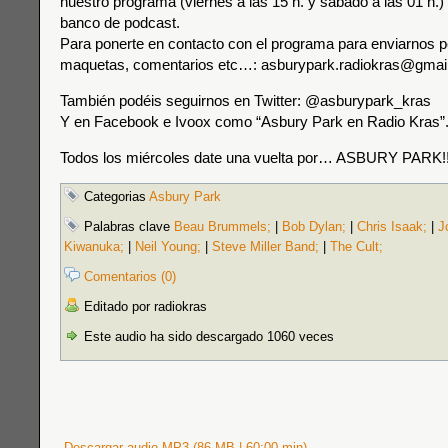
nuestro programa (viernes a las 15 h. y sábado a las 01 h.) 
banco de podcast.
Para ponerte en contacto con el programa para enviarnos p
maquetas, comentarios etc…: asburypark.radiokras@gmai
También podéis seguirnos en Twitter: @asburypark_kras
Y en Facebook e Ivoox como “Asbury Park en Radio Kras”
Todos los miércoles date una vuelta por… ASBURY PARK!!
Categorias
Asbury Park
Palabras clave
Beau Brummels;
|
Bob Dylan;
|
Chris Isaak;
|
J
Kiwanuka;
|
Neil Young;
|
Steve Miller Band;
|
The Cult;
Comentarios (0)
Editado por radiokras
Este audio ha sido descargado 1060 veces
Descargar audio MP3 (86 MB | 60:00 min)