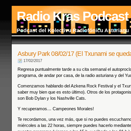
Radio Kras Podcast
Podcast del Kolectivu Radiofónicu Asturianu
Asbury Park 08/02/17 (El Txunami se queda 
17/02/2017
Regresa puntualmente tarde a su cita semanal el autoproc
programa, de andar por casa, de la radio asturiana y del Yu
Comenzamos hablando del Azkena Rock Festival y el Txun
saber muy bien que es esto último). Otros de los protagoni
son Bob Dylan y los Nashville Cats.
Y recuperamos… Campeones Morales!
Te recordamos, una vez más, que si no puedes escucharnos
miércoles a las 22 horas, siempre puedes hacerlo mediante 